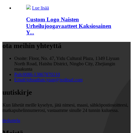
Lue lisää
Custom Logo Naisten
Urheilujoogavaatteet Kaksiosainen
Y...
ota meihin yhteyttä
Osoite:
Floor, No. 47, Yidu Cultural Plaza, 1349 Liyuan
North Road, Haishu District, Ningbo City, Zhejiangin
maakunta
Puh:0086-13867870210
Email:johnathan.yuan@noihsaf.com
uutiskirje
Kun lähetät meille kyselyn, jätä nimesi, maasi, sähköpostiosoitteesi,
matkapuhelinnumerosi, vastaamme sinulle 24 tunnin kuluessa.
tiedustelu
Meistä