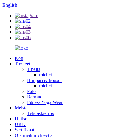
English
Koti
Tuotteet
T-paita
miehet
Huppari & housut
miehet
Polo
Bermuda
Fitness Yoga Wear
Meistä
Tehdaskierros
Uutiset
UKK
Sertifikaatit
Ota meihin yhteyttä