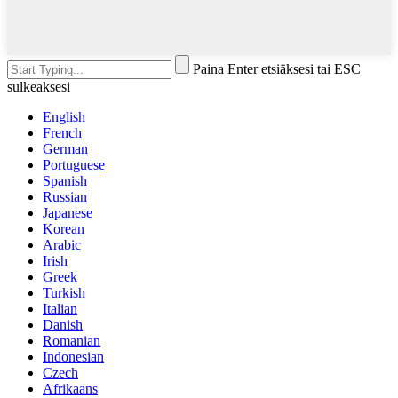
Paina Enter etsiäksesi tai ESC
sulkeaksesi
English
French
German
Portuguese
Spanish
Russian
Japanese
Korean
Arabic
Irish
Greek
Turkish
Italian
Danish
Romanian
Indonesian
Czech
Afrikaans