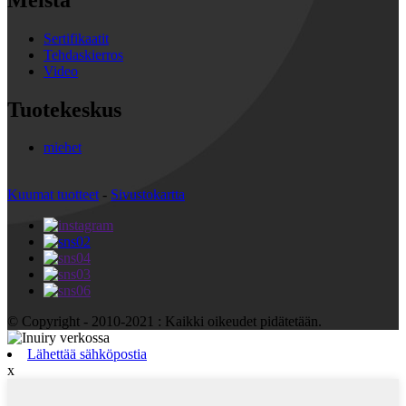
Sertifikaatit
Tehdaskierros
Video
Tuotekeskus
miehet
Kuumat tuotteet
-
Sivustokartta
© Copyright - 2010-2021 : Kaikki oikeudet pidätetään.
Lähettää sähköpostia
x