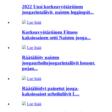
2022 Uusi korkeavyötäröinen
joogarintaliivit, naisten leggingsit...
Lue lisää
Korkeavyötäröinen Fitness
kaksiosainen setti Naisten jooga...
Lue lisää
Räätälöity naisten
joogaurheilujoogarintaliivit housut,
pojan...
Lue lisää
Räätälöidyt painetut jooga-
kaksiosaiset urheiluliivit L...
Lue lisää