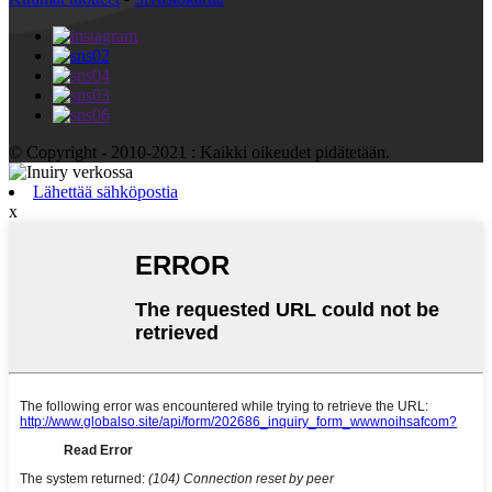
© Copyright - 2010-2021 : Kaikki oikeudet pidätetään.
Lähettää sähköpostia
x