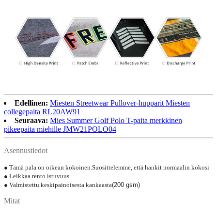
Edellinen:
Miesten Streetwear Pullover-hupparit Miesten
collegepaita RL20AW91
Seuraava:
Mies Summer Golf Polo T-paita merkkinen
pikeepaita miehille JMW21POLO04
Asennustiedot
● Tämä pala on oikean kokoinen.Suosittelemme, että hankit normaalin kokosi
● Leikkaa rento istuvuus
● Valmistettu keskipainoisesta kankaasta
(200 gsm)
Mitat