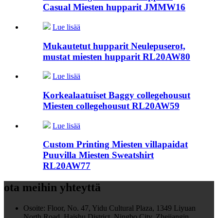
Casual Miesten hupparit JMMW16
Lue lisää
Mukautetut hupparit Neulepuserot,
mustat miesten hupparit RL20AW80
Lue lisää
Korkealaatuiset Baggy collegehousut
Miesten collegehousut RL20AW59
Lue lisää
Custom Printing Miesten villapaidat
Puuvilla Miesten Sweatshirt
RL20AW77
ota meihin yhteyttä
Osoite:
Floor, No. 47, Yidu Cultural Plaza, 1349 Liyuan
North Road, Haishu District, Ningbo City, Zhejiangin