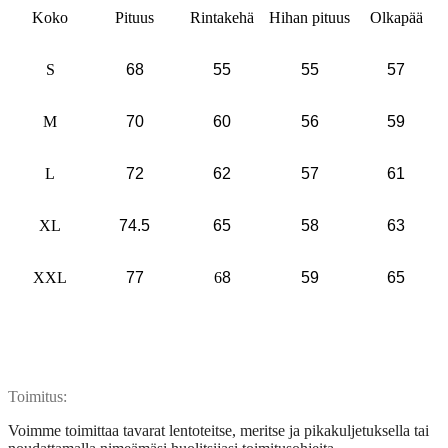
Koko
Pituus
Rintakehä
Hihan pituus
Olkapää
S
68
55
55
57
M
70
60
56
59
L
72
62
57
61
XL
74.5
65
58
63
XXL
77
6
8
59
65
Toimitus
:
Voimme toimittaa tavarat lentoteitse, meritse ja pikakuljetuksella tai