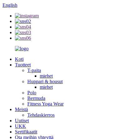
English
Koti
Tuotteet
T-paita
miehet
Huppari & housut
miehet
Polo
Bermuda
Fitness Yoga Wear
Meistä
Tehdaskierros
Uutiset
UKK
Sertifikaatit
Ota meihin yhteyttä