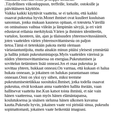
.Täydellinen viikonloppuun, treffeille, lomalle, ostoksille ja
päivittäiseen käyttöön.
Vaikka kaikki käyttävät vaatteita, se ei tarkoita, että kaikki
osaavat pukeutua hyvin.Monet ihmiset ovat kuulleet kuuluisan
sanonnan, jonka mukaan kauneus opitaan, ei toteuteta.Väreillä
on ominaisuus vaihtaa viileän ja lämpimän sävyjä, ja eri värit
edustavat erilaisia ​​merkityksiä.Värien ja ihmisten identiteetin,
vartalon, luonteen, iän, ajan ja tilaisuuden yhteensovitussäännöt,
joten vaatteiden värien yhteensovittamisesta on paljon
tietoa.Tämä ei tietenkään pakota meitä olemaan
väriasiantuntijoita, mutta ainakin minun pitäisi yleisesti ymmärtää
ja hallita joitain pukeutumistapoja.Myös vaatteiden väreissä ja
niiden yhteensovittamisessa on energiaa.Pukeutumisen ja
sovittelun tietäminen lisää onneasi.Jos et osaa pukeutua ja
sovittaa yhteen, hukkaat onneasi.On varmaa, että kukaan ei halua
hukata onneaan, ja jokainen on halukas parantamaan omaa
onneaan.Onni on yksi syy siihen, miksi teemme
pukeutumisestetiikkaa suosituksi.Ihmiset, jotka todella osaavat
pukeutua, eivät koskaan anna vaatteiden hallita itseään, vaan
hallitsevat vaatteita itse.Kun katsot toista ihmistä, et näe vain
hänen vaatteensa, vaan myös hänen elämäntapansa,
koulutuksensa ja sisäisen sielunsa hänen ulkoisen kuvansa
kautta.Pukeudu hyvin, jokainen vaate voi piristää sinua, pukeudu
sopimattomasti, jokainen vaate heikentää imagoasi.