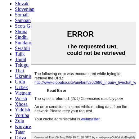
Slovak
Slovenian
Somali
Samoan
Scots Gaelic
Shona
Sindhi
Sundanese
Swahili
Tajik
Tamil
Telugu
Thai
Ukrainian
Urdu
Uzbek
Vietnamese
Welsh
Xhosa
Yiddish
Yoruba
Zulu
Kinyarwanda
Tatar
Oriya