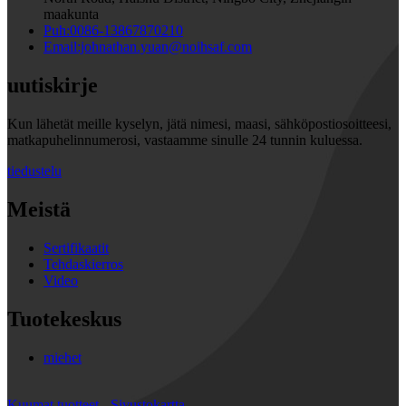
maakunta
Puh:0086-13867870210
Email:johnathan.yuan@noihsaf.com
uutiskirje
Kun lähetät meille kyselyn, jätä nimesi, maasi, sähköpostiosoitteesi,
matkapuhelinnumerosi, vastaamme sinulle 24 tunnin kuluessa.
tiedustelu
Meistä
Sertifikaatit
Tehdaskierros
Video
Tuotekeskus
miehet
Kuumat tuotteet
-
Sivustokartta