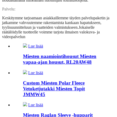
noudattamalla nimeämäsi huolitsijasi toimitusohjeita.
Palvelu
:
Keskitymme tarjoamaan asiakkaillemme täyden palvelupaketin ja
jatkamme vahvuutemme rakentamista kankaan hapatukseen,
tyylisuunnitteluun ja vaatteiden valmistukseen.Jokaiselle
räätälöidylle tuotteelle voimme tarjota ilmaisen valokuva- ja
videopalvelun
Lue lisää
Miesten naamiointihousut Miesten
vapaa-ajan housut, RL20AW48
Lue lisää
Custom Miesten Polar Fleece
Vetoketjutakki Miesten Topit
JMMW45
Lue lisää
Miesten Raglan Sleeve -hupparit