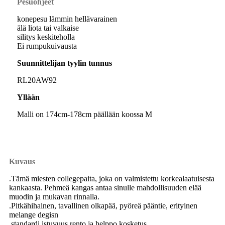
Pesuohjeet
konepesu lämmin hellävarainen
älä liota tai valkaise
silitys keskiteholla
Ei rumpukuivausta
Suunnittelijan tyylin tunnus
RL20AW92
Yllään
Malli on 174cm-178cm päällään koossa M
Kuvaus
.Tämä miesten collegepaita, joka on valmistettu korkealaatuisesta
kankaasta. Pehmeä kangas antaa sinulle mahdollisuuden elää
muodin ja mukavan rinnalla.
.Pitkähihainen, tavallinen olkapää, pyöreä pääntie, erityinen
melange degisn
.standardi istuvuus rento ja helppo kosketus