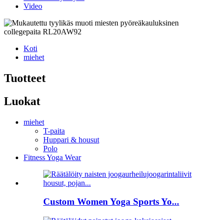
Video
Koti
miehet
Tuotteet
Luokat
miehet
T-paita
Huppari & housut
Polo
Fitness Yoga Wear
Custom Women Yoga Sports Yo...