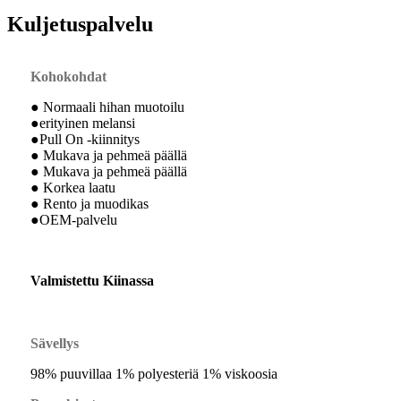
Kuljetuspalvelu
Kohokohdat
● Normaali hihan muotoilu
●erityinen melansi
●Pull On -kiinnitys
● Mukava ja pehmeä päällä
● Mukava ja pehmeä päällä
● Korkea laatu
● Rento ja muodikas
●OEM-palvelu
Valmistettu Kiinassa
Sävellys
98% puuvillaa 1% polyesteriä 1% viskoosia